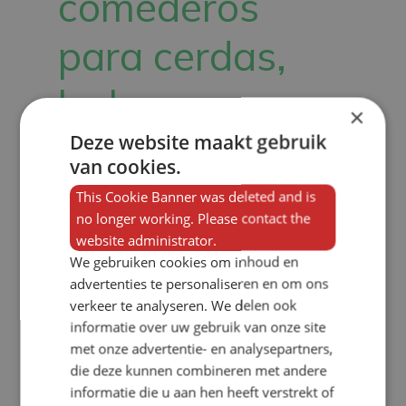
comederos
para cerdas,
lechones y
×
cerdos
Deze website maakt gebruik
van cookies.
This Cookie Banner was deleted and is
no longer working. Please contact the
Por
Noortje Haegens
website administrator.
We gebruiken cookies om inhoud en
¿Por qué cambiar el comedero de los
advertenties te personaliseren en om ons
cerdos? Si los comederos de sus
verkeer te analyseren. We delen ook
cerdos o lechones ya no se ajustan a
informatie over uw gebruik van onze site
met onze advertentie- en analysepartners,
sus necesidades o a los requisitos
die deze kunnen combineren met andere
(futuros) de bienestar animal, VERBA
informatie die u aan hen heeft verstrekt of