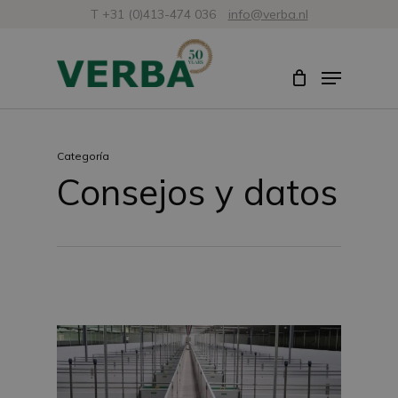
Ir
T +31 (0)413-474 036
info@verba.nl
al
Cerra
Menú
contenido
menú
principal
Categoría
Consejos y datos