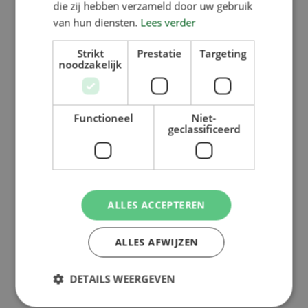
siempre tiene el comedero adecuado
die zij hebben verzameld door uw gebruik
van hun diensten.
Lees verder
para usted en…
Strikt
Prestatie
Targeting
noodzakelijk
Leer más
Functioneel
Niet-
geclassificeerd
ALLES ACCEPTEREN
ALLES AFWIJZEN
Consejos para
DETAILS WEERGEVEN