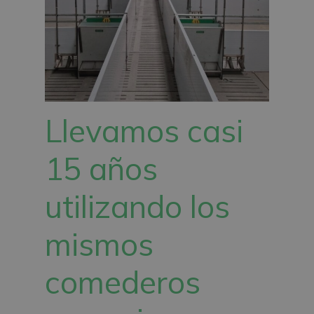
Llevamos casi
15 años
utilizando los
mismos
comederos