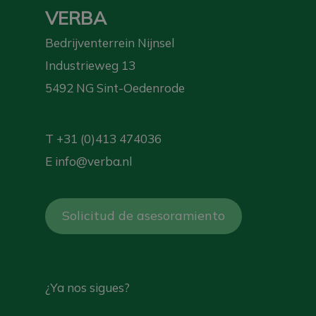
VERBA
Bedrijventerrein Nijnsel
Industrieweg 13
5492 NG Sint-Oedenrode
T
+31 (0)413 474036
E
info@verba.nl
Solicitud de asesoramiento
¿Ya nos sigues?