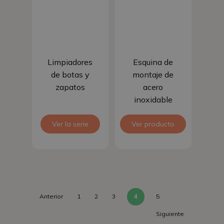
Sigue leyendo
Añadir al
Limpiadores
Esquina de
carrito
de botas y
montaje de
zapatos
acero
inoxidable
de 2 mm
Ver la serie
Ver producto
para la
instalación
de
comederos
para cerdos
4
Anterior
1
2
3
5
Siguiente