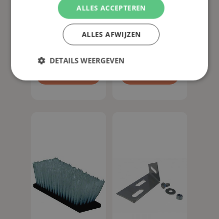
Sigue leyendo
Añadir al
ALLES ACCEPTEREN
Válvula de
Verba
carrito
bola de
Placas
ALLES AFWIJZEN
acero
calefactoras
inoxidable
DETAILS WEERGEVEN
de ½”, de
Ver producto
una pieza,
Ver la serie
rosca
hembra/rosca
hembra