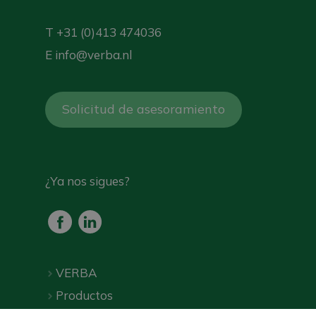
T
+31 (0)413 474036
E
info@verba.nl
Solicitud de asesoramiento
¿Ya nos sigues?
VERBA
Productos