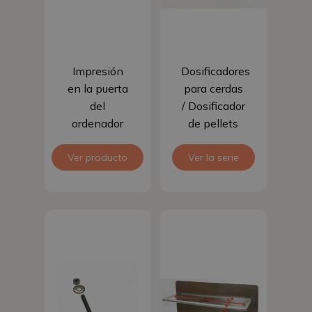
Sigue leyendo
Añadir al
Impresión
Dosificadores
carrito
en la puerta
para cerdas
del
/ Dosificador
ordenador
de pellets
Variomix
Ver producto
Ver la serie