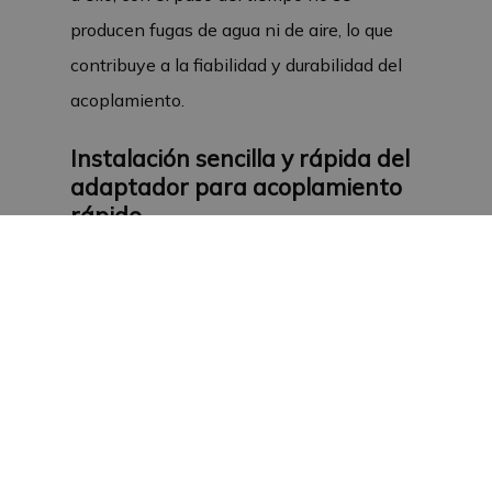
producen fugas de agua ni de aire, lo que
contribuye a la fiabilidad y durabilidad del
acoplamiento.
Instalación sencilla y rápida del
adaptador para acoplamiento
rápido
Los conectores rápidos son muy fáciles y
rápidos de colocar, lo que garantiza una
instalación eficiente. Esto los hace ideales
para su uso en entornos ganaderos
exigentes, donde el tiempo y la fiabilidad
son fundamentales.
Dimensiones y especificaciones