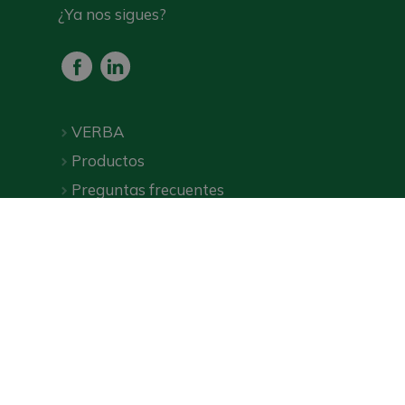
¿Ya nos sigues?
VERBA
Productos
Preguntas frecuentes
Descargas
Tienda online
Política de privacidad
|
Condiciones generales
|
©
VERBA
2026