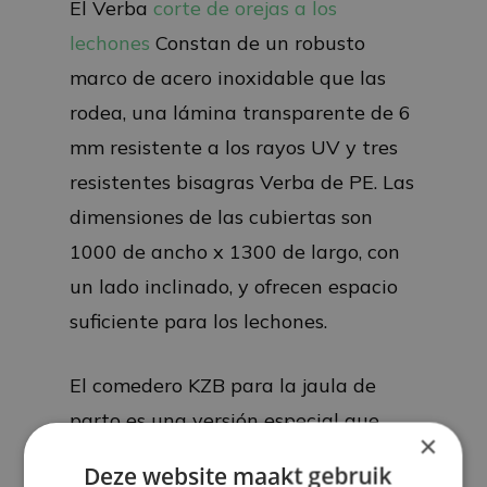
El Verba
corte de orejas a los
lechones
Constan de un robusto
marco de acero inoxidable que las
rodea, una lámina transparente de 6
mm resistente a los rayos UV y tres
resistentes bisagras Verba de PE. Las
dimensiones de las cubiertas son
1000 de ancho x 1300 de largo, con
un lado inclinado, y ofrecen espacio
suficiente para los lechones.
El comedero KZB para la jaula de
parto es una versión especial que
×
permite que la cerda y los lechones
Deze website maakt gebruik