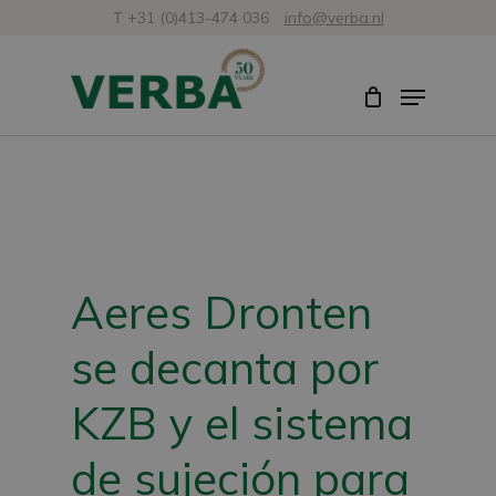
Ir
T +31 (0)413-474 036
info@verba.nl
al
Cerra
Menú
contenido
menú
principal
Aeres Dronten
se decanta por
KZB y el sistema
de sujeción para