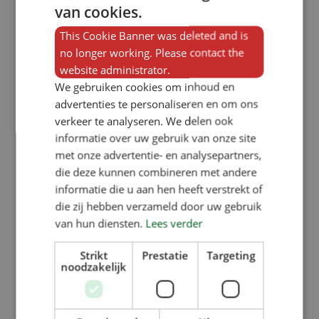
puedan comer juntos. Dado que estas
van cookies.
jaulas tienen una altura menor, el
This Cookie Banner was deleted and is
comedero KZB para la jaula de parto
no longer working. Please contact the
se ha adaptado a una altura de 82
website administrator.
We gebruiken cookies om inhoud en
cm. La fabricación a medida no
advertenties te personaliseren en om ons
supone ningún problema, ya que
verkeer te analyseren. We delen ook
contamos con nuestra propia fábrica
informatie over uw gebruik van onze site
met onze advertentie- en analysepartners,
en los Países Bajos y, por lo tanto,
die deze kunnen combineren met andere
podemos ser flexibles.
informatie die u aan hen heeft verstrekt of
die zij hebben verzameld door uw gebruik
van hun diensten.
Lees verder
Queremos expresar nuestro más
sincero agradecimiento a Aeres
Strikt
Prestatie
Targeting
noodzakelijk
Hogescholen, a Nooyen PigFlooring
de Deurne y a Nijenkamp
stalinrichtingen de Lemelerveld por