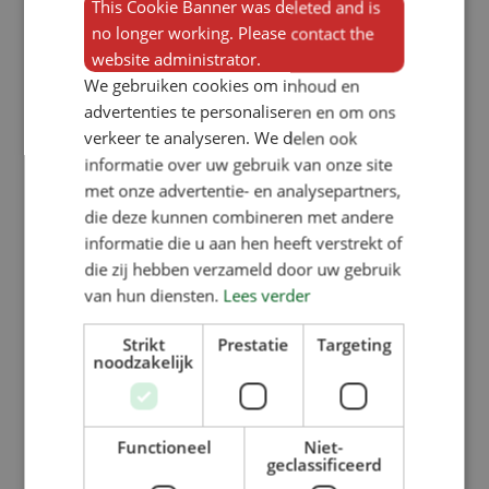
This Cookie Banner was deleted and is
no longer working. Please contact the
website administrator.
We gebruiken cookies om inhoud en
advertenties te personaliseren en om ons
verkeer te analyseren. We delen ook
Volver al resumen
informatie over uw gebruik van onze site
met onze advertentie- en analysepartners,
die deze kunnen combineren met andere
informatie die u aan hen heeft verstrekt of
die zij hebben verzameld door uw gebruik
van hun diensten.
Lees verder
Strikt
Prestatie
Targeting
noodzakelijk
Functioneel
Niet-
geclassificeerd