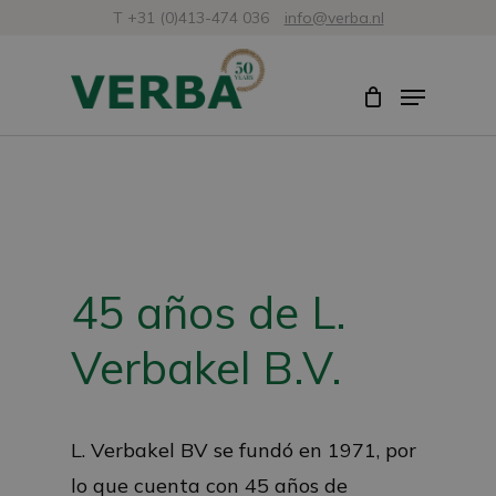
Ir
T +31 (0)413-474 036
info@verba.nl
al
Cerra
Menú
contenido
menú
principal
45 años de L.
Verbakel B.V.
L. Verbakel BV se fundó en 1971, por
lo que cuenta con 45 años de