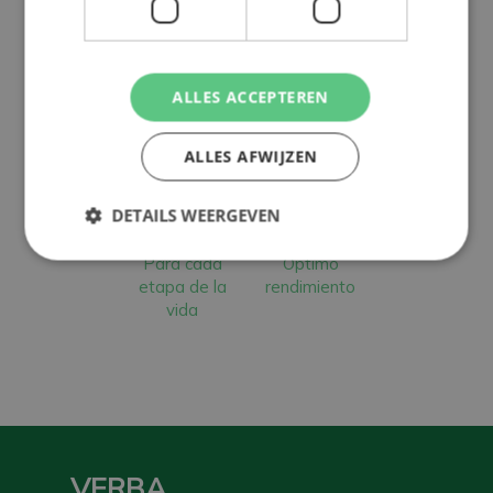
ALLES ACCEPTEREN
Más de
Producción
A la cabeza
ALLES AFWIJZEN
50 años de
en
en
experiencia
Países
sostenibilidad
DETAILS WEERGEVEN
Bajos
Para cada
Óptimo
etapa de la
rendimiento
vida
VERBA