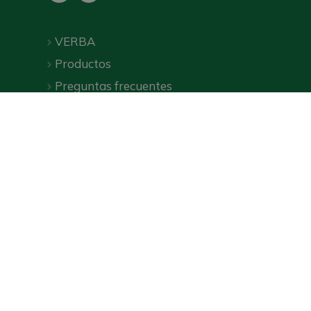
VERBA
Productos
Preguntas frecuentes
Descargas
Tienda online
Política de privacidad
|
Condiciones generales
|
©
VERBA
2026
Agencia de marketing online Wecommerce